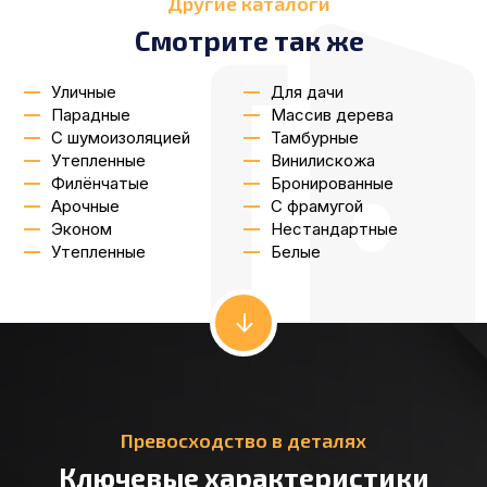
Другие каталоги
Смотрите так же
Уличные
Для дачи
Парадные
Массив дерева
С шумоизоляцией
Тамбурные
Утепленные
Винилискожа
Филёнчатые
Бронированные
Арочные
С фрамугой
Эконом
Нестандартные
Утепленные
Белые
Превосходство в деталях
Ключевые характеристики