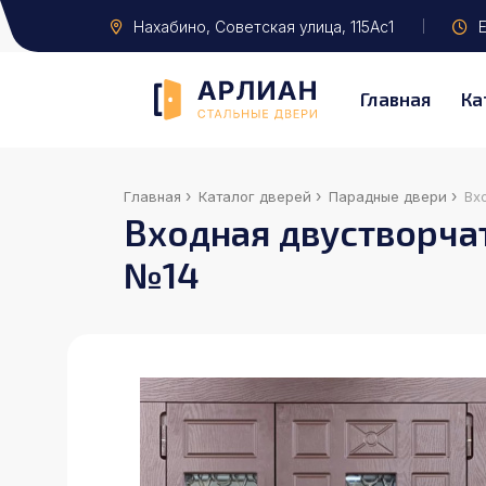
Нахабино
, Советская улица, 115Ас1
Е
Главная
Ка
›
›
›
Главная
Каталог дверей
Парадные двери
Вх
Входная двустворчат
№14