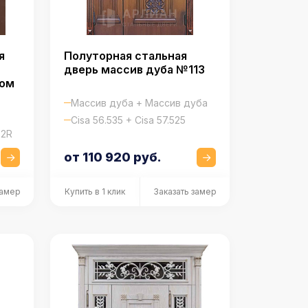
я
Полуторная стальная
дверь массив дуба №113
дом
Массив дуба + Массив дуба
Cisa 56.535 + Cisa 57.525
52R
от 110 920 руб.
замер
Купить в 1 клик
Заказать замер