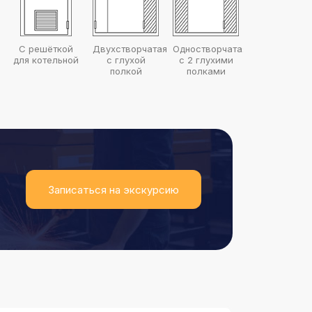
С решёткой
Двухстворчатая
Одностворчатая
Двухстворча
для котельной
с глухой
с 2 глухими
с фрамуго
полкой
полками
Записаться на экскурсию