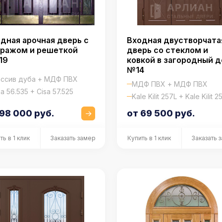
дная арочная дверь с
Входная двустворчата
тражом и решеткой
дверь со стеклом и
19
ковкой в загородный 
№14
ссив дуба + МДФ ПВХ
МДФ ПВХ + МДФ ПВХ
sa 56.535 + Cisa 57.525
Kale Kilit 257L + Kale Kilit 2
 98 000 руб.
от 69 500 руб.
ть в 1 клик
Заказать замер
Купить в 1 клик
Заказать 