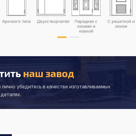
Арочного типа
Двухстворчатая
Парадная с
С решеткой и
окнами и
окном
ковкой
тить
наш завод
 лично убедитесь в качестве
изготавливаемых
 деталях.