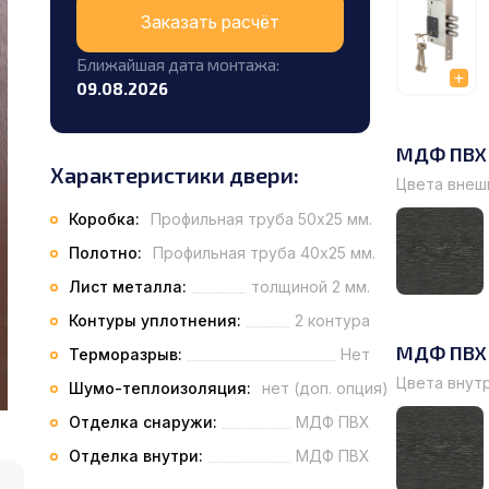
Заказать расчёт
Ближайшая дата монтажа:
09.08.2026
МДФ ПВХ
Характеристики двери:
Цвета внеш
Коробка:
Профильная труба 50х25 мм.
Полотно:
Профильная труба 40х25 мм.
Лист металла:
толщиной 2 мм.
Контуры уплотнения:
2 контура
МДФ ПВХ
Терморазрыв:
Нет
Цвета внут
Шумо-теплоизоляция:
нет (доп. опция)
Отделка снаружи:
МДФ ПВХ
Отделка внутри:
МДФ ПВХ