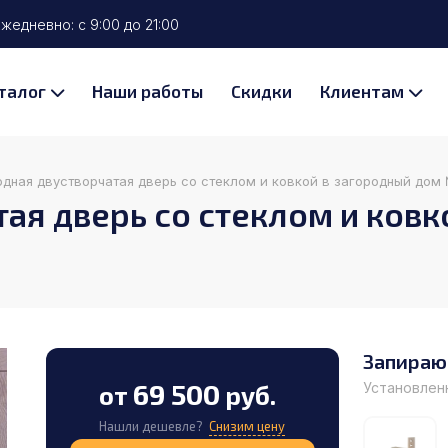
жедневно: с 9:00 до 21:00
талог
Наши работы
Скидки
Клиентам
одная двустворчатая дверь со стеклом и ковкой в загородный дом
ая дверь со стеклом и ковк
Запираю
69 500
Установлен
от
руб.
Нашли дешевле?
Снизим цену