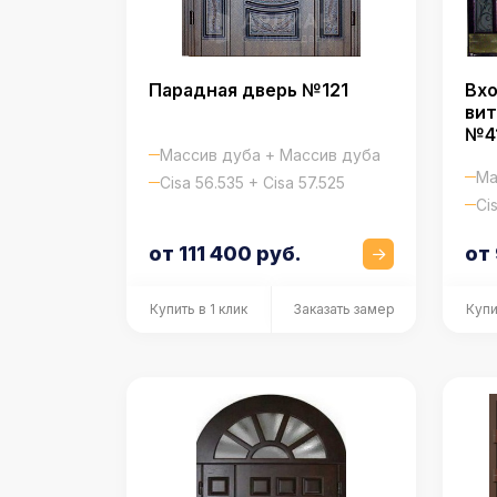
Вхо
Парадная дверь №121
ви
№4
Массив дуба + Массив дуба
Ма
Cisa 56.535 + Cisa 57.525
Ci
от
от 111 400 руб.
Купи
Купить в 1 клик
Заказать замер